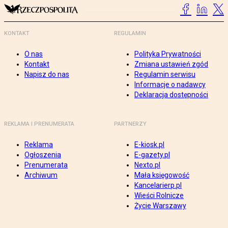
KONTAKT
REGULAMIN
O nas
Polityka Prywatności
Kontakt
Zmiana ustawień zgód
Napisz do nas
Regulamin serwisu
Informacje o nadawcy
Deklaracja dostępności
REKLAMA I PRENUMERATA
PARTNERZY
Reklama
E-kiosk.pl
Ogłoszenia
E-gazety.pl
Prenumerata
Nexto.pl
Archiwum
Mała księgowość
Kancelarierp.pl
Wieści Rolnicze
Życie Warszawy