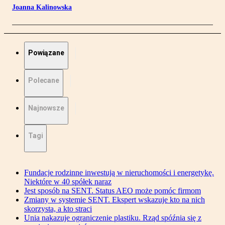
Joanna Kalinowska
Powiązane
Polecane
Najnowsze
Tagi
Fundacje rodzinne inwestują w nieruchomości i energetykę.
Niektóre w 40 spółek naraz
Jest sposób na SENT. Status AEO może pomóc firmom
Zmiany w systemie SENT. Ekspert wskazuje kto na nich
skorzysta, a kto straci
Unia nakazuje ograniczenie plastiku. Rząd spóźnia się z