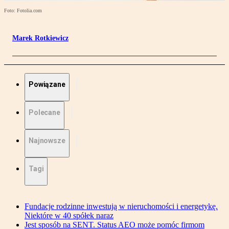
Foto: Fotolia.com
Marek Rotkiewicz
Powiązane
Polecane
Najnowsze
Tagi
Fundacje rodzinne inwestują w nieruchomości i energetykę.
Niektóre w 40 spółek naraz
Jest sposób na SENT. Status AEO może pomóc firmom