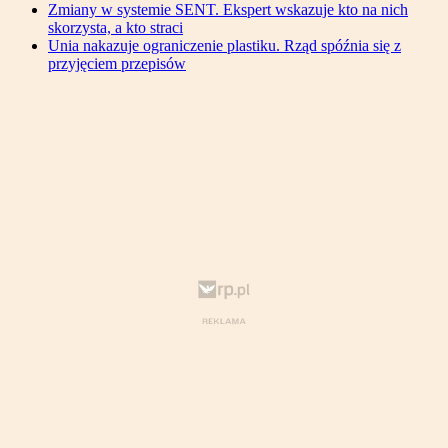
Zmiany w systemie SENT. Ekspert wskazuje kto na nich
skorzysta, a kto straci
Unia nakazuje ograniczenie plastiku. Rząd spóźnia się z
przyjęciem przepisów