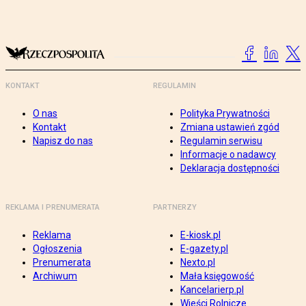
KONTAKT
REGULAMIN
O nas
Polityka Prywatności
Kontakt
Zmiana ustawień zgód
Napisz do nas
Regulamin serwisu
Informacje o nadawcy
Deklaracja dostępności
REKLAMA I PRENUMERATA
PARTNERZY
Reklama
E-kiosk.pl
Ogłoszenia
E-gazety.pl
Prenumerata
Nexto.pl
Archiwum
Mała księgowość
Kancelarierp.pl
Wieści Rolnicze