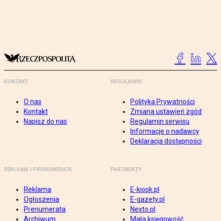
KONTAKT
REGULAMIN
O nas
Polityka Prywatności
Kontakt
Zmiana ustawień zgód
Napisz do nas
Regulamin serwisu
Informacje o nadawcy
Deklaracja dostępności
REKLAMA I PRENUMERATA
PARTNERZY
Reklama
E-kiosk.pl
Ogłoszenia
E-gazety.pl
Prenumerata
Nexto.pl
Archiwum
Mała księgowość