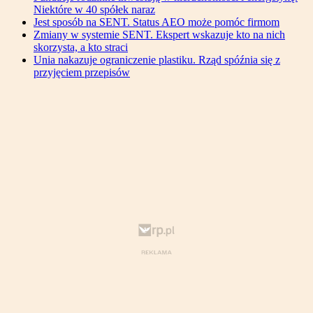
Niektóre w 40 spółek naraz
Jest sposób na SENT. Status AEO może pomóc firmom
Zmiany w systemie SENT. Ekspert wskazuje kto na nich
skorzysta, a kto straci
Unia nakazuje ograniczenie plastiku. Rząd spóźnia się z
przyjęciem przepisów