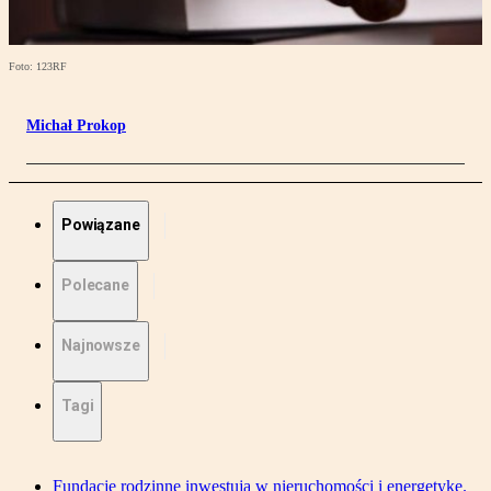
Foto: 123RF
Michał Prokop
Powiązane
Polecane
Najnowsze
Tagi
Fundacje rodzinne inwestują w nieruchomości i energetykę.