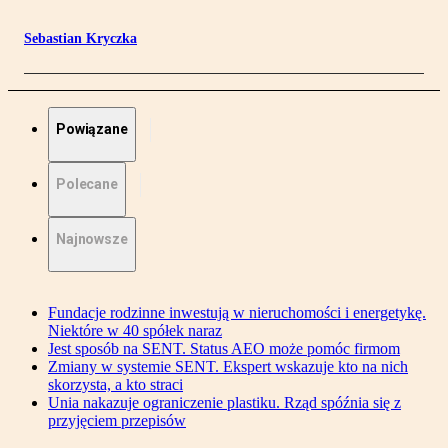
Sebastian Kryczka
Powiązane
Polecane
Najnowsze
Fundacje rodzinne inwestują w nieruchomości i energetykę.
Niektóre w 40 spółek naraz
Jest sposób na SENT. Status AEO może pomóc firmom
Zmiany w systemie SENT. Ekspert wskazuje kto na nich
skorzysta, a kto straci
Unia nakazuje ograniczenie plastiku. Rząd spóźnia się z
przyjęciem przepisów