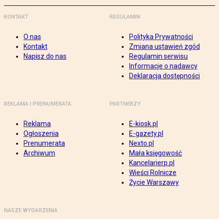
KONTAKT
REGULAMIN
O nas
Polityka Prywatności
Kontakt
Zmiana ustawień zgód
Napisz do nas
Regulamin serwisu
Informacje o nadawcy
Deklaracja dostępności
REKLAMA I PRENUMERATA
PARTNERZY
Reklama
E-kiosk.pl
Ogłoszenia
E-gazety.pl
Prenumerata
Nexto.pl
Archiwum
Mała księgowość
Kancelarierp.pl
Wieści Rolnicze
Życie Warszawy
NASZE WYDARZENIA