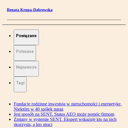
Renata Krupa-Dąbrowska
Powiązane
Polecane
Najnowsze
Tagi
Fundacje rodzinne inwestują w nieruchomości i energetykę.
Niektóre w 40 spółek naraz
Jest sposób na SENT. Status AEO może pomóc firmom
Zmiany w systemie SENT. Ekspert wskazuje kto na nich
skorzysta, a kto straci