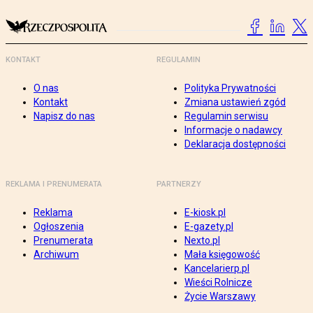
KONTAKT
REGULAMIN
O nas
Polityka Prywatności
Kontakt
Zmiana ustawień zgód
Napisz do nas
Regulamin serwisu
Informacje o nadawcy
Deklaracja dostępności
REKLAMA I PRENUMERATA
PARTNERZY
Reklama
E-kiosk.pl
Ogłoszenia
E-gazety.pl
Prenumerata
Nexto.pl
Archiwum
Mała księgowość
Kancelarierp.pl
Wieści Rolnicze
Życie Warszawy