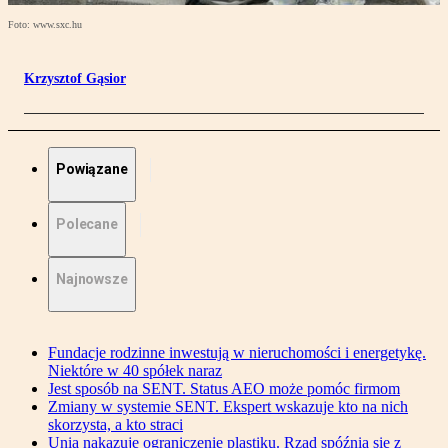
Foto: www.sxc.hu
Krzysztof Gąsior
Powiązane
Polecane
Najnowsze
Fundacje rodzinne inwestują w nieruchomości i energetykę.
Niektóre w 40 spółek naraz
Jest sposób na SENT. Status AEO może pomóc firmom
Zmiany w systemie SENT. Ekspert wskazuje kto na nich
skorzysta, a kto straci
Unia nakazuje ograniczenie plastiku. Rząd spóźnia się z