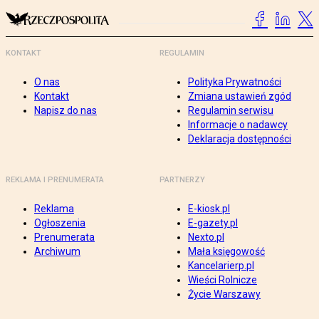
KONTAKT
REGULAMIN
O nas
Polityka Prywatności
Kontakt
Zmiana ustawień zgód
Napisz do nas
Regulamin serwisu
Informacje o nadawcy
Deklaracja dostępności
REKLAMA I PRENUMERATA
PARTNERZY
Reklama
E-kiosk.pl
Ogłoszenia
E-gazety.pl
Prenumerata
Nexto.pl
Archiwum
Mała księgowość
Kancelarierp.pl
Wieści Rolnicze
Życie Warszawy