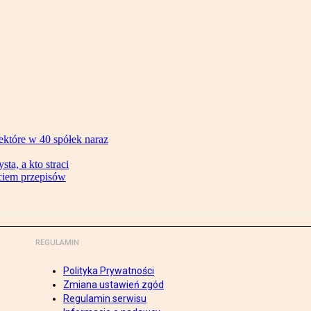
ektóre w 40 spółek naraz
ta, a kto straci
ęciem przepisów
REGULAMIN
Polityka Prywatności
Zmiana ustawień zgód
Regulamin serwisu