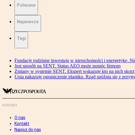
Polecane
Najnowsze
Tagi
Fundacje rodzinne inwestują w nieruchomości i energetykę. Ni
Jest sposób na SENT. Status AEO może pomóc firmom
Zmiany w systemie SENT. Ekspert wskazuje kto na nich skorzys
Unia nakazuje ograniczenie plastiku. Rząd spóźnia się z przyj
KONTAKT
O nas
Kontakt
Napisz do nas