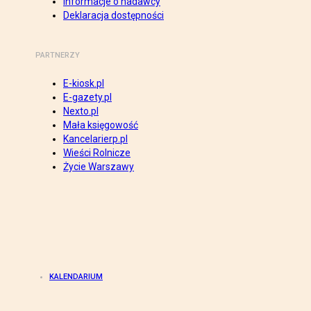
Informacje o nadawcy
Deklaracja dostępności
PARTNERZY
E-kiosk.pl
E-gazety.pl
Nexto.pl
Mała księgowość
Kancelarierp.pl
Wieści Rolnicze
Życie Warszawy
KALENDARIUM