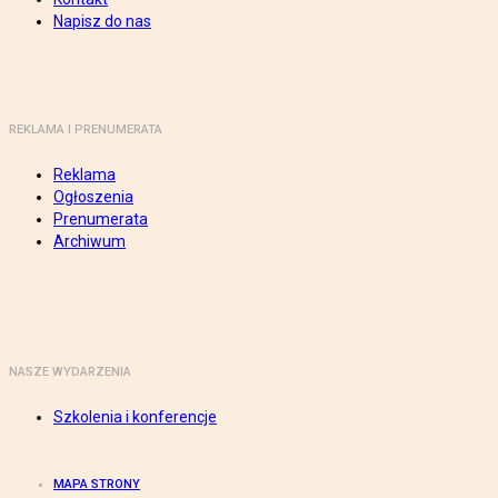
Napisz do nas
REKLAMA I PRENUMERATA
Reklama
Ogłoszenia
Prenumerata
Archiwum
NASZE WYDARZENIA
Szkolenia i konferencje
MAPA STRONY