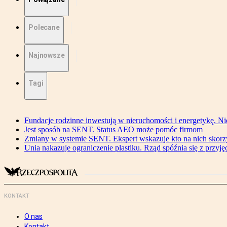
Polecane
Najnowsze
Tagi
Fundacje rodzinne inwestują w nieruchomości i energetykę. Ni
Jest sposób na SENT. Status AEO może pomóc firmom
Zmiany w systemie SENT. Ekspert wskazuje kto na nich skorzys
Unia nakazuje ograniczenie plastiku. Rząd spóźnia się z przyj
KONTAKT
O nas
Kontakt