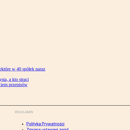
ektóre w 40 spółek naraz
ta, a kto straci
ęciem przepisów
REGULAMIN
Polityka Prywatności
Zmiana ustawień zgód