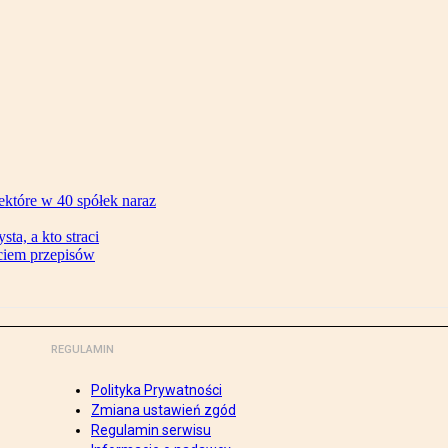
ektóre w 40 spółek naraz
ta, a kto straci
ęciem przepisów
REGULAMIN
Polityka Prywatności
Zmiana ustawień zgód
Regulamin serwisu