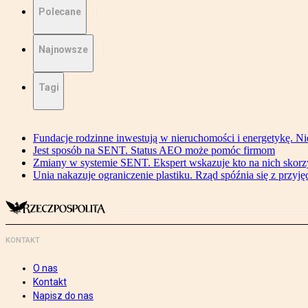
Polecane
Najnowsze
Tagi
Fundacje rodzinne inwestują w nieruchomości i energetykę. Ni
Jest sposób na SENT. Status AEO może pomóc firmom
Zmiany w systemie SENT. Ekspert wskazuje kto na nich skorzys
Unia nakazuje ograniczenie plastiku. Rząd spóźnia się z przyj
KONTAKT
O nas
Kontakt
Napisz do nas