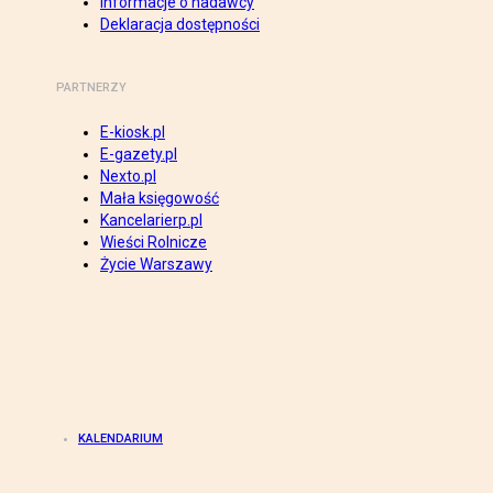
Informacje o nadawcy
Deklaracja dostępności
PARTNERZY
E-kiosk.pl
E-gazety.pl
Nexto.pl
Mała księgowość
Kancelarierp.pl
Wieści Rolnicze
Życie Warszawy
KALENDARIUM