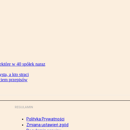
ektóre w 40 spółek naraz
ta, a kto straci
ęciem przepisów
REGULAMIN
Polityka Prywatności
Zmiana ustawień zgód