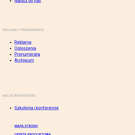
Napisz do nas
REKLAMA I PRENUMERATA
Reklama
Ogłoszenia
Prenumerata
Archiwum
NASZE WYDARZENIA
Szkolenia i konferencje
MAPA STRONY
OFERTA PRODUKTOWA