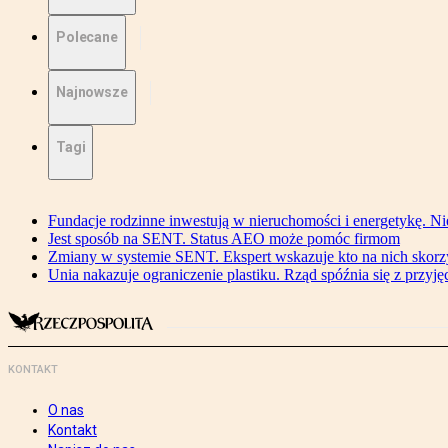
Polecane
Najnowsze
Tagi
Fundacje rodzinne inwestują w nieruchomości i energetykę. Ni
Jest sposób na SENT. Status AEO może pomóc firmom
Zmiany w systemie SENT. Ekspert wskazuje kto na nich skorzys
Unia nakazuje ograniczenie plastiku. Rząd spóźnia się z przyj
KONTAKT
O nas
Kontakt