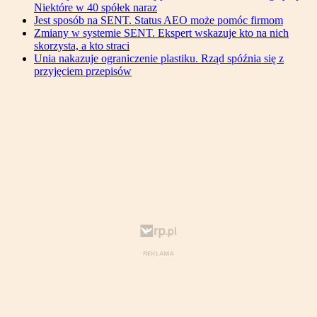
Niektóre w 40 spółek naraz
Jest sposób na SENT. Status AEO może pomóc firmom
Zmiany w systemie SENT. Ekspert wskazuje kto na nich
skorzysta, a kto straci
Unia nakazuje ograniczenie plastiku. Rząd spóźnia się z
przyjęciem przepisów