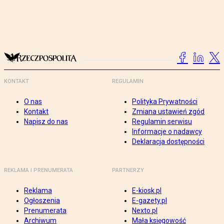
KONTAKT
REGULAMIN
O nas
Polityka Prywatności
Kontakt
Zmiana ustawień zgód
Napisz do nas
Regulamin serwisu
Informacje o nadawcy
Deklaracja dostępności
REKLAMA I PRENUMERATA
PARTNERZY
Reklama
E-kiosk.pl
Ogłoszenia
E-gazety.pl
Prenumerata
Nexto.pl
Archiwum
Mała księgowość