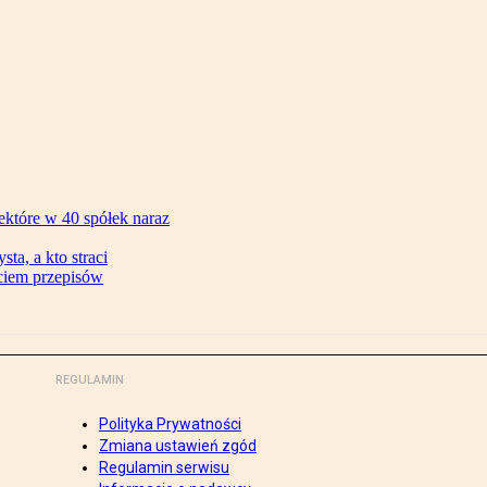
ektóre w 40 spółek naraz
ta, a kto straci
ęciem przepisów
REGULAMIN
Polityka Prywatności
Zmiana ustawień zgód
Regulamin serwisu