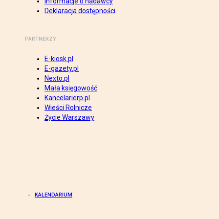
Informacje o nadawcy
Deklaracja dostępności
PARTNERZY
E-kiosk.pl
E-gazety.pl
Nexto.pl
Mała księgowość
Kancelarierp.pl
Wieści Rolnicze
Życie Warszawy
KALENDARIUM