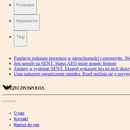
Polecane
Najnowsze
Tagi
Fundacje rodzinne inwestują w nieruchomości i energetykę. Ni
Jest sposób na SENT. Status AEO może pomóc firmom
Zmiany w systemie SENT. Ekspert wskazuje kto na nich skorzys
Unia nakazuje ograniczenie plastiku. Rząd spóźnia się z przyj
KONTAKT
O nas
Kontakt
Napisz do nas