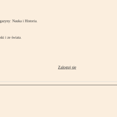
!
azyny: Nauka i Historia.
ki i ze świata.
Zaloguj się