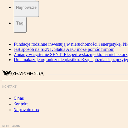
Najnowsze
Tagi
Fundacje rodzinne inwestują w nieruchomości i energetykę. Ni
Jest sposób na SENT. Status AEO może pomóc firmom
Zmiany w systemie SENT. Ekspert wskazuje kto na nich skorzys
Unia nakazuje ograniczenie plastiku. Rząd spóźnia się z przyj
KONTAKT
O nas
Kontakt
Napisz do nas
REGULAMIN