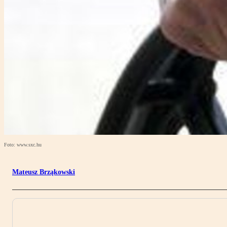
Foto: www.sxc.hu
Mateusz Brząkowski