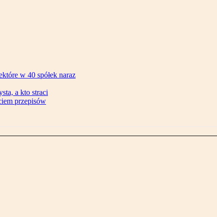
ektóre w 40 spółek naraz
ta, a kto straci
ęciem przepisów