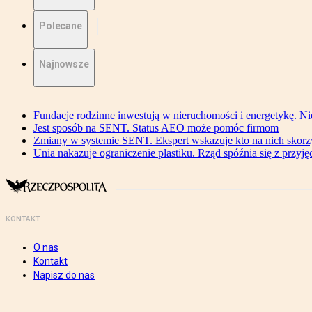
Polecane
Najnowsze
Fundacje rodzinne inwestują w nieruchomości i energetykę. Ni
Jest sposób na SENT. Status AEO może pomóc firmom
Zmiany w systemie SENT. Ekspert wskazuje kto na nich skorzys
Unia nakazuje ograniczenie plastiku. Rząd spóźnia się z przyj
KONTAKT
O nas
Kontakt
Napisz do nas