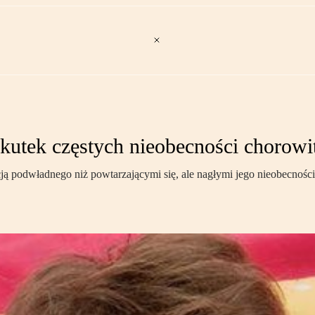
utek częstych nieobecności chorowi
cją podwładnego niż powtarzającymi się, ale nagłymi jego nieobecnośc