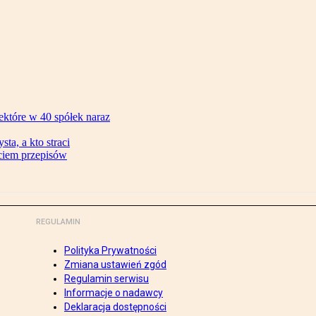
ektóre w 40 spółek naraz
ta, a kto straci
ęciem przepisów
REGULAMIN
Polityka Prywatności
Zmiana ustawień zgód
Regulamin serwisu
Informacje o nadawcy
Deklaracja dostępności