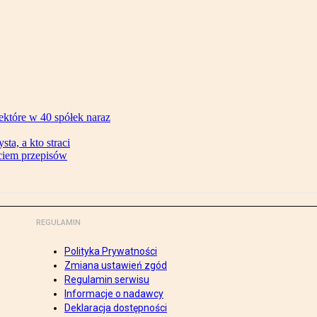
ektóre w 40 spółek naraz
ta, a kto straci
ęciem przepisów
REGULAMIN
Polityka Prywatności
Zmiana ustawień zgód
Regulamin serwisu
Informacje o nadawcy
Deklaracja dostępności