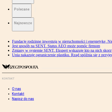
Polecane
Najnowsze
Fundacje rodzinne inwestują w nieruchomości i energetykę. Ni
Jest sposób na SENT. Status AEO może pomóc firmom
Zmiany w systemie SENT. Ekspert wskazuje kto na nich skorzys
Unia nakazuje ograniczenie plastiku. Rząd spóźnia się z przyj
KONTAKT
O nas
Kontakt
Napisz do nas