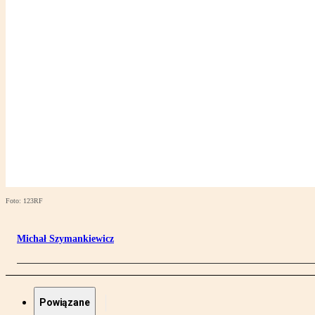
Foto: 123RF
Michał Szymankiewicz
Powiązane