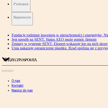
Polecane
Najnowsze
Fundacje rodzinne inwestują w nieruchomości i energetykę. Ni
Jest sposób na SENT. Status AEO może pomóc firmom
Zmiany w systemie SENT. Ekspert wskazuje kto na nich skorzys
Unia nakazuje ograniczenie plastiku. Rząd spóźnia się z przyj
KONTAKT
O nas
Kontakt
Napisz do nas