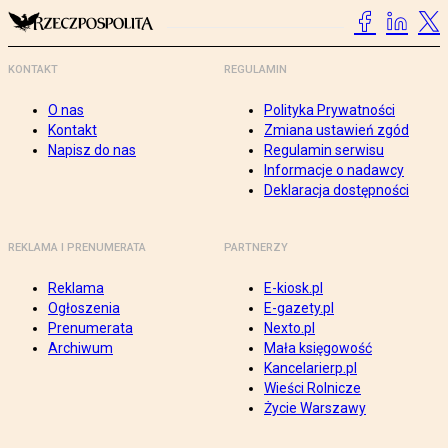
KONTAKT
REGULAMIN
O nas
Polityka Prywatności
Kontakt
Zmiana ustawień zgód
Napisz do nas
Regulamin serwisu
Informacje o nadawcy
Deklaracja dostępności
REKLAMA I PRENUMERATA
PARTNERZY
Reklama
E-kiosk.pl
Ogłoszenia
E-gazety.pl
Prenumerata
Nexto.pl
Archiwum
Mała księgowość
Kancelarierp.pl
Wieści Rolnicze
Życie Warszawy