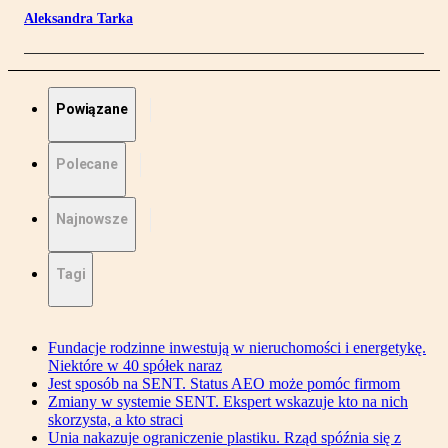
Aleksandra Tarka
Powiązane
Polecane
Najnowsze
Tagi
Fundacje rodzinne inwestują w nieruchomości i energetykę.
Niektóre w 40 spółek naraz
Jest sposób na SENT. Status AEO może pomóc firmom
Zmiany w systemie SENT. Ekspert wskazuje kto na nich
skorzysta, a kto straci
Unia nakazuje ograniczenie plastiku. Rząd spóźnia się z