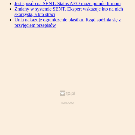
Jest sposób na SENT. Status AEO może pomóc firmom
Zmiany w systemie SENT. Ekspert wskazuje kto na nich
skorzysta, a kto straci
Unia nakazuje ograniczenie plastiku. Rząd spóźnia się z
przyjęciem przepisów