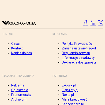
KONTAKT
REGULAMIN
O nas
Polityka Prywatności
Kontakt
Zmiana ustawień zgód
Napisz do nas
Regulamin serwisu
Informacje o nadawcy
Deklaracja dostępności
REKLAMA I PRENUMERATA
PARTNERZY
Reklama
E-kiosk.pl
Ogłoszenia
E-gazety.pl
Prenumerata
Nexto.pl
Archiwum
Mała księgowość
Kancelarierp.pl