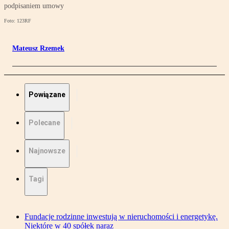
podpisaniem umowy
Foto: 123RF
Mateusz Rzemek
Powiązane
Polecane
Najnowsze
Tagi
Fundacje rodzinne inwestują w nieruchomości i energetykę.
Niektóre w 40 spółek naraz