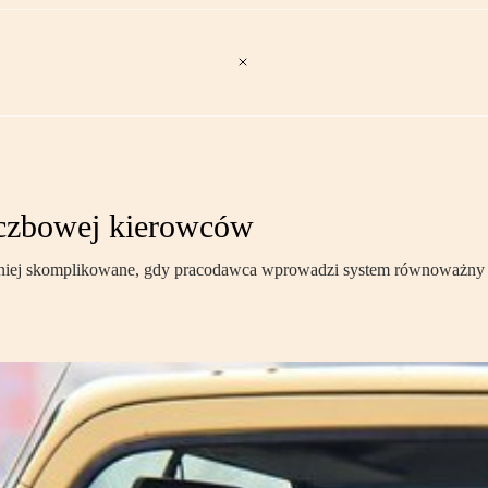
liczbowej kierowców
mniej skomplikowane, gdy pracodawca wprowadzi system równoważny p