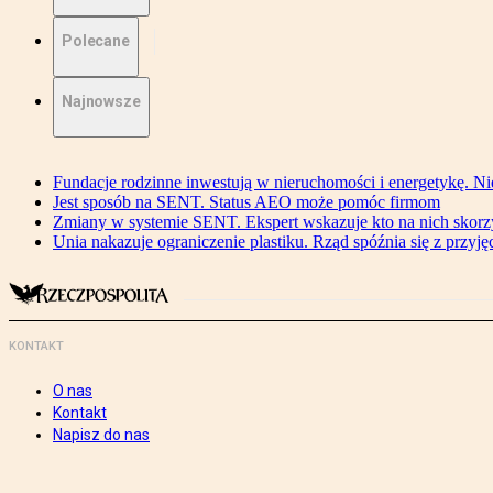
Polecane
Najnowsze
Fundacje rodzinne inwestują w nieruchomości i energetykę. Ni
Jest sposób na SENT. Status AEO może pomóc firmom
Zmiany w systemie SENT. Ekspert wskazuje kto na nich skorzys
Unia nakazuje ograniczenie plastiku. Rząd spóźnia się z przyj
KONTAKT
O nas
Kontakt
Napisz do nas