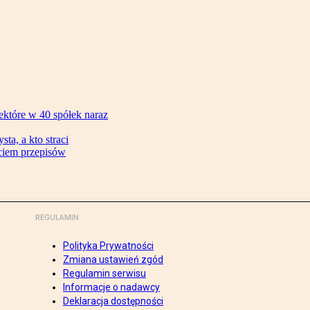
ektóre w 40 spółek naraz
ta, a kto straci
ęciem przepisów
REGULAMIN
Polityka Prywatności
Zmiana ustawień zgód
Regulamin serwisu
Informacje o nadawcy
Deklaracja dostępności