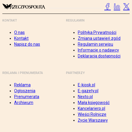
KONTAKT
REGULAMIN
O nas
Polityka Prywatności
Kontakt
Zmiana ustawień zgód
Napisz do nas
Regulamin serwisu
Informacje o nadawcy
Deklaracja dostępności
REKLAMA I PRENUMERATA
PARTNERZY
Reklama
E-kiosk.pl
Ogłoszenia
E-gazety.pl
Prenumerata
Nexto.pl
Archiwum
Mała księgowość
Kancelarierp.pl
Wieści Rolnicze
Życie Warszawy