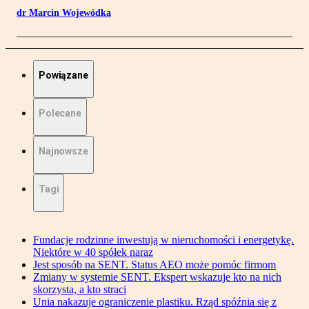
dr Marcin Wojewódka
Powiązane
Polecane
Najnowsze
Tagi
Fundacje rodzinne inwestują w nieruchomości i energetykę.
Niektóre w 40 spółek naraz
Jest sposób na SENT. Status AEO może pomóc firmom
Zmiany w systemie SENT. Ekspert wskazuje kto na nich
skorzysta, a kto straci
Unia nakazuje ograniczenie plastiku. Rząd spóźnia się z