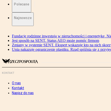
Polecane
Najnowsze
Fundacje rodzinne inwestują w nieruchomości i energetykę. Ni
Jest sposób na SENT. Status AEO może pomóc firmom
Zmiany w systemie SENT. Ekspert wskazuje kto na nich skorzys
Unia nakazuje ograniczenie plastiku. Rząd spóźnia się z przyj
KONTAKT
O nas
Kontakt
Napisz do nas