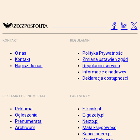
KONTAKT
REGULAMIN
O nas
Polityka Prywatności
Kontakt
Zmiana ustawień zgód
Napisz do nas
Regulamin serwisu
Informacje o nadawcy
Deklaracja dostępności
REKLAMA I PRENUMERATA
PARTNERZY
Reklama
E-kiosk.pl
Ogłoszenia
E-gazety.pl
Prenumerata
Nexto.pl
Archiwum
Mała księgowość
Kancelarierp.pl