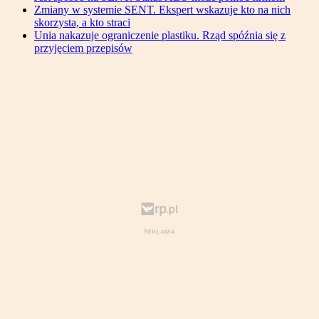
Zmiany w systemie SENT. Ekspert wskazuje kto na nich
skorzysta, a kto straci
Unia nakazuje ograniczenie plastiku. Rząd spóźnia się z
przyjęciem przepisów