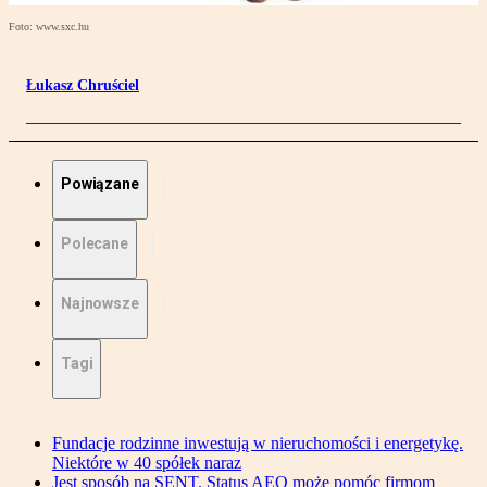
Foto: www.sxc.hu
Łukasz Chruściel
Powiązane
Polecane
Najnowsze
Tagi
Fundacje rodzinne inwestują w nieruchomości i energetykę.
Niektóre w 40 spółek naraz
Jest sposób na SENT. Status AEO może pomóc firmom