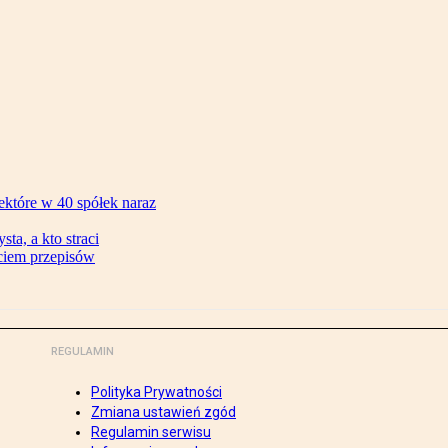
ektóre w 40 spółek naraz
ta, a kto straci
ęciem przepisów
REGULAMIN
Polityka Prywatności
Zmiana ustawień zgód
Regulamin serwisu