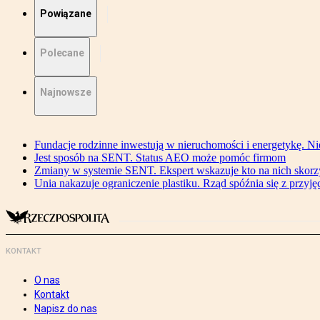
Powiązane
Polecane
Najnowsze
Fundacje rodzinne inwestują w nieruchomości i energetykę. Ni
Jest sposób na SENT. Status AEO może pomóc firmom
Zmiany w systemie SENT. Ekspert wskazuje kto na nich skorzys
Unia nakazuje ograniczenie plastiku. Rząd spóźnia się z przyj
KONTAKT
O nas
Kontakt
Napisz do nas