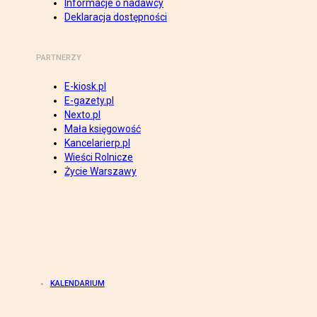
Informacje o nadawcy
Deklaracja dostępności
PARTNERZY
E-kiosk.pl
E-gazety.pl
Nexto.pl
Mała księgowość
Kancelarierp.pl
Wieści Rolnicze
Życie Warszawy
KALENDARIUM