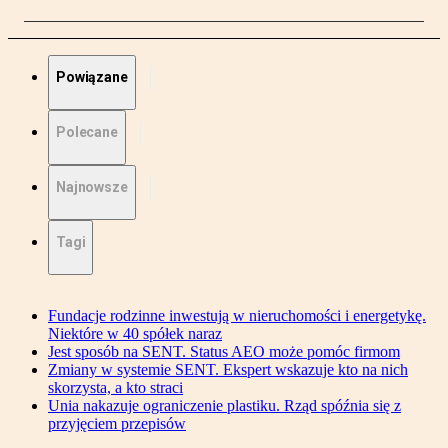
Powiązane
Polecane
Najnowsze
Tagi
Fundacje rodzinne inwestują w nieruchomości i energetykę.
Niektóre w 40 spółek naraz
Jest sposób na SENT. Status AEO może pomóc firmom
Zmiany w systemie SENT. Ekspert wskazuje kto na nich
skorzysta, a kto straci
Unia nakazuje ograniczenie plastiku. Rząd spóźnia się z
przyjęciem przepisów