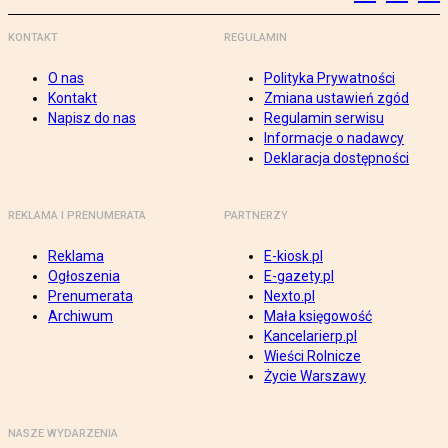
KONTAKT
REGULAMIN
O nas
Polityka Prywatności
Kontakt
Zmiana ustawień zgód
Napisz do nas
Regulamin serwisu
Informacje o nadawcy
Deklaracja dostępności
REKLAMA I PRENUMERATA
PARTNERZY
Reklama
E-kiosk.pl
Ogłoszenia
E-gazety.pl
Prenumerata
Nexto.pl
Archiwum
Mała księgowość
Kancelarierp.pl
Wieści Rolnicze
Życie Warszawy
NASZE WYDARZENIA