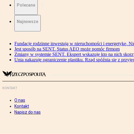
Polecane
Najnowsze
Fundacje rodzinne inwestują w nieruchomości i energetykę. Ni
Jest sposób na SENT. Status AEO może pomóc firmom
Zmiany w systemie SENT. Ekspert wskazuje kto na nich skorzys
Unia nakazuje ograniczenie plastiku. Rząd spóźnia się z przyj
KONTAKT
O nas
Kontakt
Napisz do nas