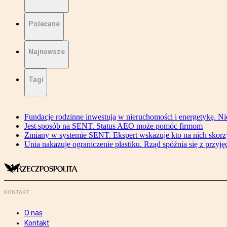
Polecane
Najnowsze
Tagi
Fundacje rodzinne inwestują w nieruchomości i energetykę. Ni
Jest sposób na SENT. Status AEO może pomóc firmom
Zmiany w systemie SENT. Ekspert wskazuje kto na nich skorzys
Unia nakazuje ograniczenie plastiku. Rząd spóźnia się z przyj
KONTAKT
O nas
Kontakt