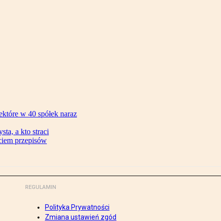
ektóre w 40 spółek naraz
ta, a kto straci
ęciem przepisów
REGULAMIN
Polityka Prywatności
Zmiana ustawień zgód