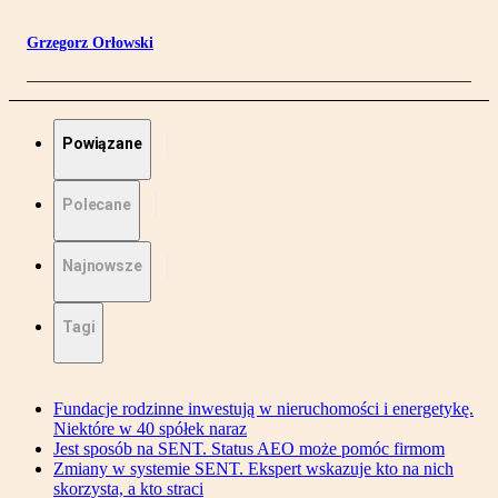
Grzegorz Orłowski
Powiązane
Polecane
Najnowsze
Tagi
Fundacje rodzinne inwestują w nieruchomości i energetykę.
Niektóre w 40 spółek naraz
Jest sposób na SENT. Status AEO może pomóc firmom
Zmiany w systemie SENT. Ekspert wskazuje kto na nich
skorzysta, a kto straci