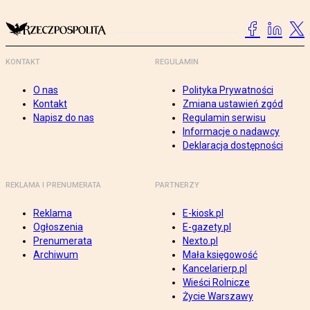
KONTAKT
REGULAMIN
O nas
Polityka Prywatności
Kontakt
Zmiana ustawień zgód
Napisz do nas
Regulamin serwisu
Informacje o nadawcy
Deklaracja dostępności
REKLAMA I PRENUMERATA
PARTNERZY
Reklama
E-kiosk.pl
Ogłoszenia
E-gazety.pl
Prenumerata
Nexto.pl
Archiwum
Mała księgowość
Kancelarierp.pl
Wieści Rolnicze
Życie Warszawy