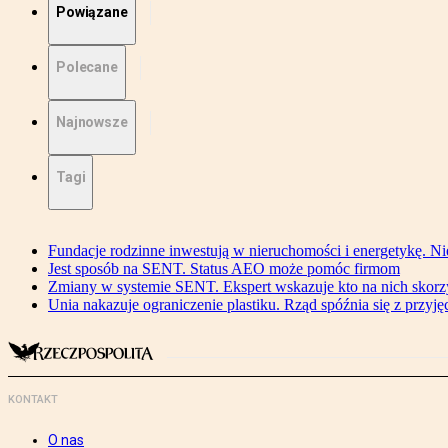
Powiązane
Polecane
Najnowsze
Tagi
Fundacje rodzinne inwestują w nieruchomości i energetykę. Ni
Jest sposób na SENT. Status AEO może pomóc firmom
Zmiany w systemie SENT. Ekspert wskazuje kto na nich skorzys
Unia nakazuje ograniczenie plastiku. Rząd spóźnia się z przyj
KONTAKT
O nas