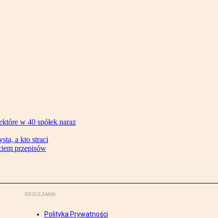
ektóre w 40 spółek naraz
ta, a kto straci
ęciem przepisów
REGULAMIN
Polityka Prywatności