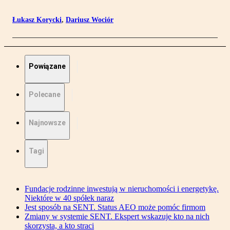
Łukasz Korycki
,
Dariusz Wociór
Powiązane
Polecane
Najnowsze
Tagi
Fundacje rodzinne inwestują w nieruchomości i energetykę.
Niektóre w 40 spółek naraz
Jest sposób na SENT. Status AEO może pomóc firmom
Zmiany w systemie SENT. Ekspert wskazuje kto na nich
skorzysta, a kto straci