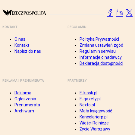
KONTAKT
REGULAMIN
O nas
Polityka Prywatności
Kontakt
Zmiana ustawień zgód
Napisz do nas
Regulamin serwisu
Informacje o nadawcy
Deklaracja dostępności
REKLAMA I PRENUMERATA
PARTNERZY
Reklama
E-kiosk.pl
Ogłoszenia
E-gazety.pl
Prenumerata
Nexto.pl
Archiwum
Mała księgowość
Kancelarierp.pl
Wieści Rolnicze
Życie Warszawy