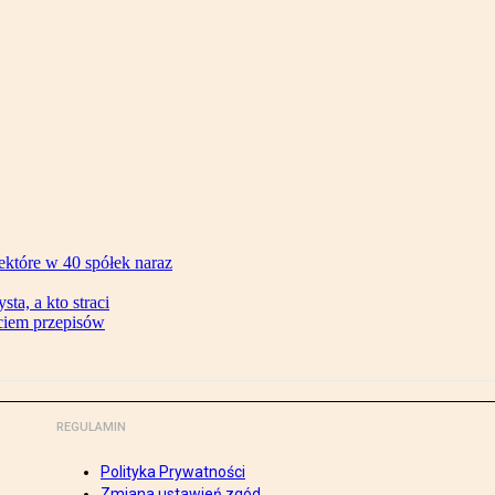
ektóre w 40 spółek naraz
ta, a kto straci
ęciem przepisów
REGULAMIN
Polityka Prywatności
Zmiana ustawień zgód