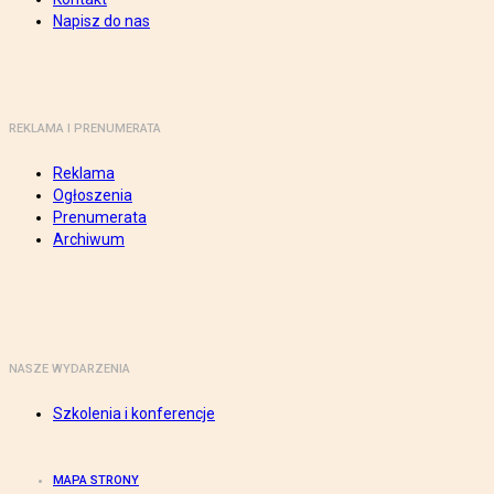
Napisz do nas
REKLAMA I PRENUMERATA
Reklama
Ogłoszenia
Prenumerata
Archiwum
NASZE WYDARZENIA
Szkolenia i konferencje
MAPA STRONY