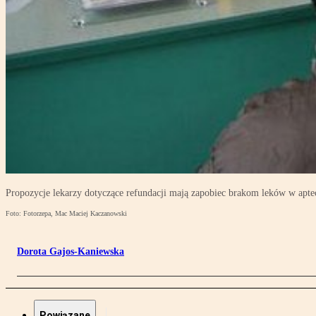
Propozycje lekarzy dotyczące refundacji mają zapobiec brakom leków w apte
Foto: Fotorzepa, Mac Maciej Kaczanowski
Dorota Gajos-Kaniewska
Powiązane