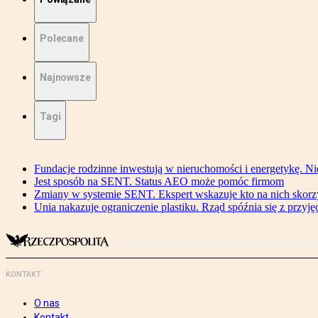
Polecane
Najnowsze
Tagi
Fundacje rodzinne inwestują w nieruchomości i energetykę. Ni
Jest sposób na SENT. Status AEO może pomóc firmom
Zmiany w systemie SENT. Ekspert wskazuje kto na nich skorzys
Unia nakazuje ograniczenie plastiku. Rząd spóźnia się z przyj
KONTAKT
O nas
Kontakt