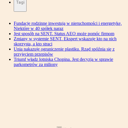
Tagi
Fundacje rodzinne inwestują w nieruchomości i energetykę.
Niektóre w 40 spółek naraz
Jest sposób na SENT. Status AEO może pomóc firmom
Zmiany w systemie SENT. Ekspert wskazuje kto na nich
skorzysta, a kto straci
Unia nakazuje ograniczenie plastiku. Rząd spóźnia się z
przyjęciem przepisów
Triumf władz lotniska Chopina. Jest decyzja w sprawie
parkometrów za miliony