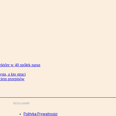
ektóre w 40 spółek naraz
ta, a kto straci
ęciem przepisów
REGULAMIN
Polityka Prywatności