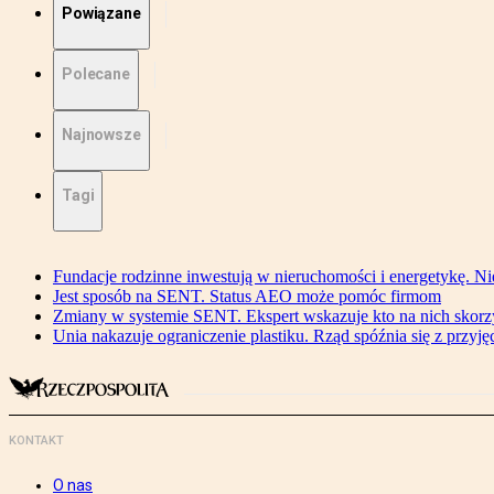
Powiązane
Polecane
Najnowsze
Tagi
Fundacje rodzinne inwestują w nieruchomości i energetykę. Ni
Jest sposób na SENT. Status AEO może pomóc firmom
Zmiany w systemie SENT. Ekspert wskazuje kto na nich skorzys
Unia nakazuje ograniczenie plastiku. Rząd spóźnia się z przyj
KONTAKT
O nas