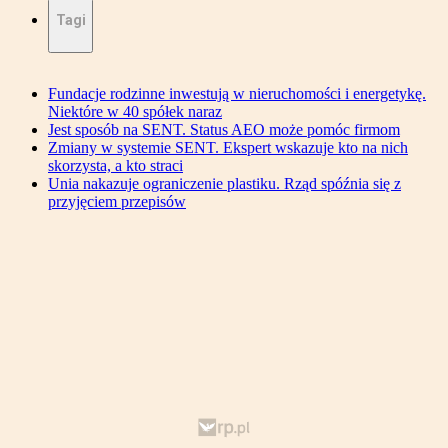
Tagi
Fundacje rodzinne inwestują w nieruchomości i energetykę.
Niektóre w 40 spółek naraz
Jest sposób na SENT. Status AEO może pomóc firmom
Zmiany w systemie SENT. Ekspert wskazuje kto na nich
skorzysta, a kto straci
Unia nakazuje ograniczenie plastiku. Rząd spóźnia się z
przyjęciem przepisów