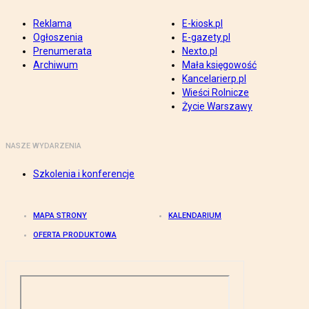
Reklama
E-kiosk.pl
Ogłoszenia
E-gazety.pl
Prenumerata
Nexto.pl
Archiwum
Mała księgowość
Kancelarierp.pl
Wieści Rolnicze
Życie Warszawy
NASZE WYDARZENIA
Szkolenia i konferencje
MAPA STRONY
KALENDARIUM
OFERTA PRODUKTOWA