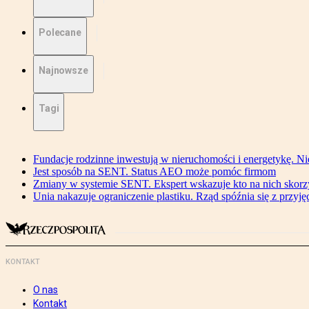
Polecane
Najnowsze
Tagi
Fundacje rodzinne inwestują w nieruchomości i energetykę. Ni
Jest sposób na SENT. Status AEO może pomóc firmom
Zmiany w systemie SENT. Ekspert wskazuje kto na nich skorzys
Unia nakazuje ograniczenie plastiku. Rząd spóźnia się z przyj
KONTAKT
O nas
Kontakt