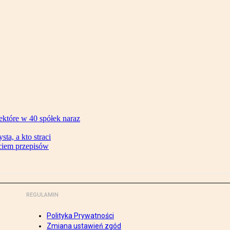
ektóre w 40 spółek naraz
ta, a kto straci
ęciem przepisów
REGULAMIN
Polityka Prywatności
Zmiana ustawień zgód