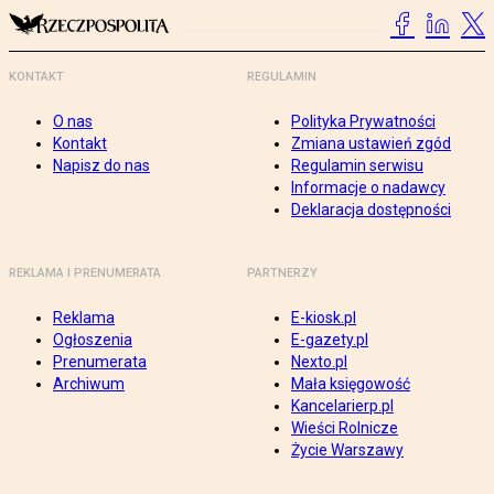
KONTAKT
REGULAMIN
O nas
Polityka Prywatności
Kontakt
Zmiana ustawień zgód
Napisz do nas
Regulamin serwisu
Informacje o nadawcy
Deklaracja dostępności
REKLAMA I PRENUMERATA
PARTNERZY
Reklama
E-kiosk.pl
Ogłoszenia
E-gazety.pl
Prenumerata
Nexto.pl
Archiwum
Mała księgowość
Kancelarierp.pl
Wieści Rolnicze
Życie Warszawy