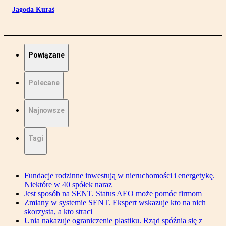
Jagoda Kuraś
Powiązane
Polecane
Najnowsze
Tagi
Fundacje rodzinne inwestują w nieruchomości i energetykę.
Niektóre w 40 spółek naraz
Jest sposób na SENT. Status AEO może pomóc firmom
Zmiany w systemie SENT. Ekspert wskazuje kto na nich
skorzysta, a kto straci
Unia nakazuje ograniczenie plastiku. Rząd spóźnia się z