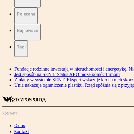
Polecane
Najnowsze
Tagi
Fundacje rodzinne inwestują w nieruchomości i energetykę. Ni
Jest sposób na SENT. Status AEO może pomóc firmom
Zmiany w systemie SENT. Ekspert wskazuje kto na nich skorzys
Unia nakazuje ograniczenie plastiku. Rząd spóźnia się z przyj
KONTAKT
O nas
Kontakt