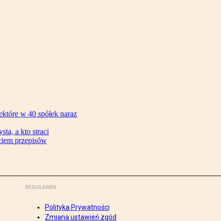
ektóre w 40 spółek naraz
ta, a kto straci
ęciem przepisów
REGULAMIN
Polityka Prywatności
Zmiana ustawień zgód