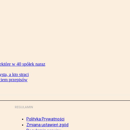
ektóre w 40 spółek naraz
ta, a kto straci
ęciem przepisów
REGULAMIN
Polityka Prywatności
Zmiana ustawień zgód