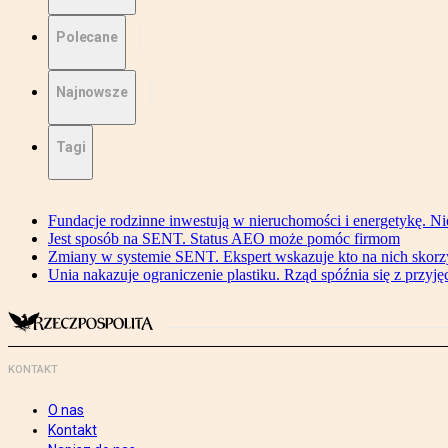
Polecane
Najnowsze
Tagi
Fundacje rodzinne inwestują w nieruchomości i energetykę. Ni
Jest sposób na SENT. Status AEO może pomóc firmom
Zmiany w systemie SENT. Ekspert wskazuje kto na nich skorzys
Unia nakazuje ograniczenie plastiku. Rząd spóźnia się z przyj
KONTAKT
O nas
Kontakt