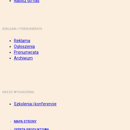
Napisz do nas
REKLAMA I PRENUMERATA
Reklama
Ogłoszenia
Prenumerata
Archiwum
NASZE WYDARZENIA
Szkolenia i konferencje
MAPA STRONY
OFERTA PRODUKTOWA