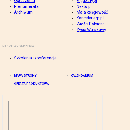
Ogłoszenia
E-gazety.pl
Prenumerata
Nexto.pl
Archiwum
Mała księgowość
Kancelarierp.pl
Wieści Rolnicze
Życie Warszawy
NASZE WYDARZENIA
Szkolenia i konferencje
MAPA STRONY
KALENDARIUM
OFERTA PRODUKTOWA