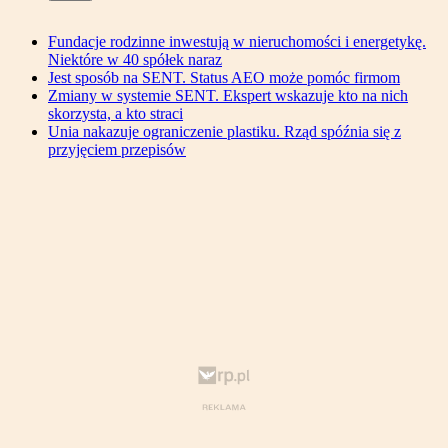
Fundacje rodzinne inwestują w nieruchomości i energetykę.
Niektóre w 40 spółek naraz
Jest sposób na SENT. Status AEO może pomóc firmom
Zmiany w systemie SENT. Ekspert wskazuje kto na nich
skorzysta, a kto straci
Unia nakazuje ograniczenie plastiku. Rząd spóźnia się z
przyjęciem przepisów