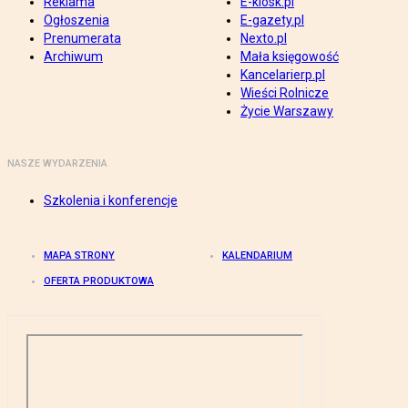
Reklama
E-kiosk.pl
Ogłoszenia
E-gazety.pl
Prenumerata
Nexto.pl
Archiwum
Mała księgowość
Kancelarierp.pl
Wieści Rolnicze
Życie Warszawy
NASZE WYDARZENIA
Szkolenia i konferencje
MAPA STRONY
KALENDARIUM
OFERTA PRODUKTOWA