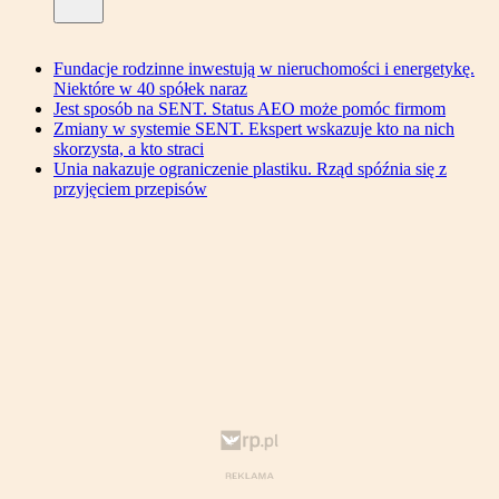
Fundacje rodzinne inwestują w nieruchomości i energetykę.
Niektóre w 40 spółek naraz
Jest sposób na SENT. Status AEO może pomóc firmom
Zmiany w systemie SENT. Ekspert wskazuje kto na nich
skorzysta, a kto straci
Unia nakazuje ograniczenie plastiku. Rząd spóźnia się z
przyjęciem przepisów