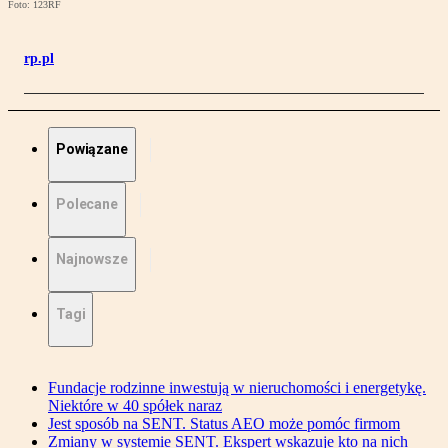
Foto: 123RF
rp.pl
Powiązane
Polecane
Najnowsze
Tagi
Fundacje rodzinne inwestują w nieruchomości i energetykę.
Niektóre w 40 spółek naraz
Jest sposób na SENT. Status AEO może pomóc firmom
Zmiany w systemie SENT. Ekspert wskazuje kto na nich