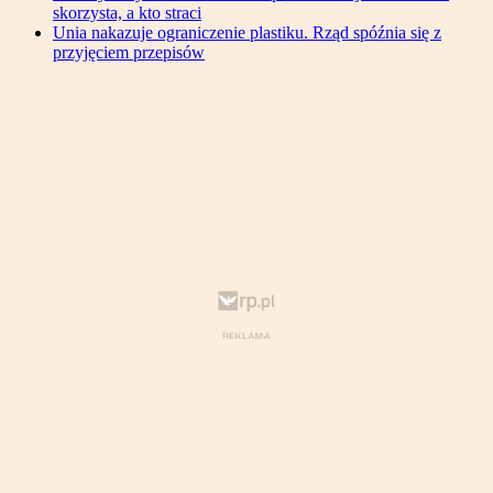
skorzysta, a kto straci
Unia nakazuje ograniczenie plastiku. Rząd spóźnia się z
przyjęciem przepisów