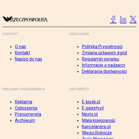
KONTAKT
REGULAMIN
O nas
Polityka Prywatności
Kontakt
Zmiana ustawień zgód
Napisz do nas
Regulamin serwisu
Informacje o nadawcy
Deklaracja dostępności
REKLAMA I PRENUMERATA
PARTNERZY
Reklama
E-kiosk.pl
Ogłoszenia
E-gazety.pl
Prenumerata
Nexto.pl
Archiwum
Mała księgowość
Kancelarierp.pl
Wieści Rolnicze