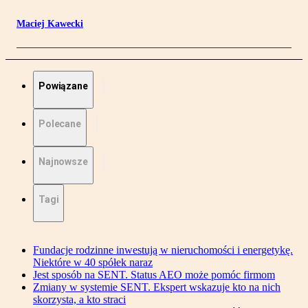
Maciej Kawecki
Powiązane
Polecane
Najnowsze
Tagi
Fundacje rodzinne inwestują w nieruchomości i energetykę.
Niektóre w 40 spółek naraz
Jest sposób na SENT. Status AEO może pomóc firmom
Zmiany w systemie SENT. Ekspert wskazuje kto na nich
skorzysta, a kto straci