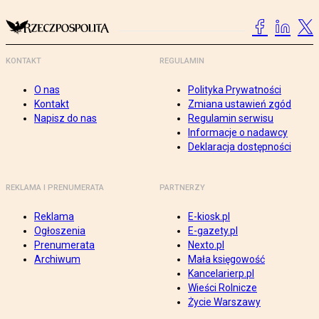
KONTAKT
REGULAMIN
O nas
Polityka Prywatności
Kontakt
Zmiana ustawień zgód
Napisz do nas
Regulamin serwisu
Informacje o nadawcy
Deklaracja dostępności
REKLAMA I PRENUMERATA
PARTNERZY
Reklama
E-kiosk.pl
Ogłoszenia
E-gazety.pl
Prenumerata
Nexto.pl
Archiwum
Mała księgowość
Kancelarierp.pl
Wieści Rolnicze
Życie Warszawy