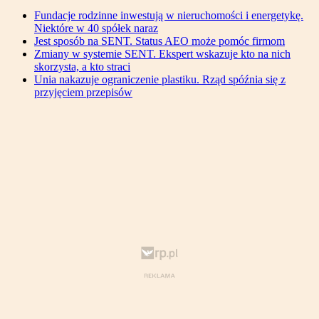
Fundacje rodzinne inwestują w nieruchomości i energetykę.
Niektóre w 40 spółek naraz
Jest sposób na SENT. Status AEO może pomóc firmom
Zmiany w systemie SENT. Ekspert wskazuje kto na nich
skorzysta, a kto straci
Unia nakazuje ograniczenie plastiku. Rząd spóźnia się z
przyjęciem przepisów