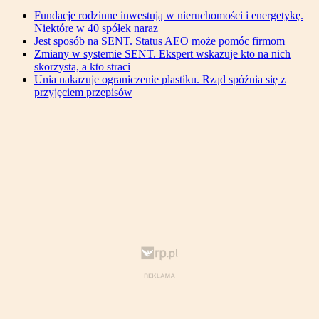
Fundacje rodzinne inwestują w nieruchomości i energetykę.
Niektóre w 40 spółek naraz
Jest sposób na SENT. Status AEO może pomóc firmom
Zmiany w systemie SENT. Ekspert wskazuje kto na nich
skorzysta, a kto straci
Unia nakazuje ograniczenie plastiku. Rząd spóźnia się z
przyjęciem przepisów