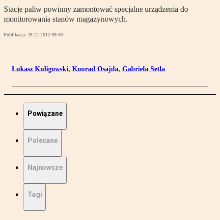
Stacje paliw powinny zamontować specjalne urządzenia do
monitorowania stanów magazynowych.
Publikacja:
28.12.2012 09:59
Łukasz Kuligowski
,
Konrad Osajda
,
Gabriela Setla
Powiązane
Polecane
Najnowsze
Tagi