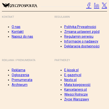
KONTAKT
REGULAMIN
O nas
Polityka Prywatności
Kontakt
Zmiana ustawień zgód
Napisz do nas
Regulamin serwisu
Informacje o nadawcy
Deklaracja dostępności
REKLAMA I PRENUMERATA
PARTNERZY
Reklama
E-kiosk.pl
Ogłoszenia
E-gazety.pl
Prenumerata
Nexto.pl
Archiwum
Mała księgowość
Kancelarierp.pl
Wieści Rolnicze
Życie Warszawy