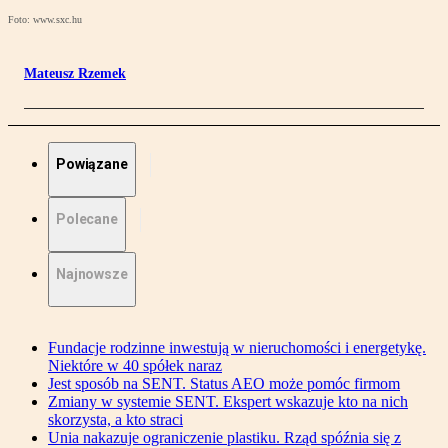
Foto: www.sxc.hu
Mateusz Rzemek
Powiązane
Polecane
Najnowsze
Fundacje rodzinne inwestują w nieruchomości i energetykę.
Niektóre w 40 spółek naraz
Jest sposób na SENT. Status AEO może pomóc firmom
Zmiany w systemie SENT. Ekspert wskazuje kto na nich
skorzysta, a kto straci
Unia nakazuje ograniczenie plastiku. Rząd spóźnia się z