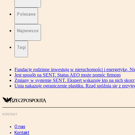
Polecane
Najnowsze
Tagi
Fundacje rodzinne inwestują w nieruchomości i energetykę. Ni
Jest sposób na SENT. Status AEO może pomóc firmom
Zmiany w systemie SENT. Ekspert wskazuje kto na nich skorzys
Unia nakazuje ograniczenie plastiku. Rząd spóźnia się z przyj
KONTAKT
O nas
Kontakt