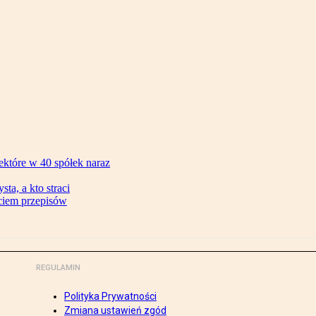
ektóre w 40 spółek naraz
ta, a kto straci
ęciem przepisów
REGULAMIN
Polityka Prywatności
Zmiana ustawień zgód