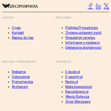
KONTAKT
REGULAMIN
O nas
Polityka Prywatności
Kontakt
Zmiana ustawień zgód
Napisz do nas
Regulamin serwisu
Informacje o nadawcy
Deklaracja dostępności
REKLAMA I PRENUMERATA
PARTNERZY
Reklama
E-kiosk.pl
Ogłoszenia
E-gazety.pl
Prenumerata
Nexto.pl
Archiwum
Mała księgowość
Kancelarierp.pl
Wieści Rolnicze
Życie Warszawy