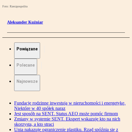
Foto: Rzeczpospolita
Aleksander Kuźniar
Powiązane
Polecane
Najnowsze
Fundacje rodzinne inwestują w nieruchomości i energetykę.
Niektóre w 40 spółek naraz
Jest sposób na SENT. Status AEO może pomóc firmom
Zmiany w systemie SENT. Ekspert wskazuje kto na nich
skorzysta, a kto straci
Unia nakazuje ograniczenie plastiku. Rząd spóźnia się z