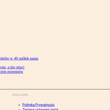
ektóre w 40 spółek naraz
ta, a kto straci
ęciem przepisów
REGULAMIN
Polityka Prywatności
Zmiana ustawień zgód