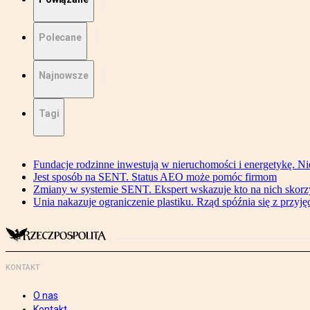
Polecane
Najnowsze
Tagi
Fundacje rodzinne inwestują w nieruchomości i energetykę. Ni
Jest sposób na SENT. Status AEO może pomóc firmom
Zmiany w systemie SENT. Ekspert wskazuje kto na nich skorzys
Unia nakazuje ograniczenie plastiku. Rząd spóźnia się z przyj
KONTAKT
O nas
Kontakt