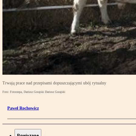
Trwają prace nad przepisami dopuszczającymi ubój rytualny
Foto: Fotorzepa, Dariusz Gorajski Dariusz Gorajski
Paweł Rochowicz
Powiązane