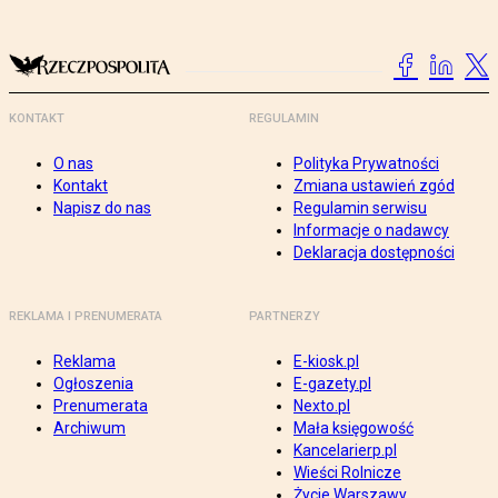
KONTAKT
REGULAMIN
O nas
Polityka Prywatności
Kontakt
Zmiana ustawień zgód
Napisz do nas
Regulamin serwisu
Informacje o nadawcy
Deklaracja dostępności
REKLAMA I PRENUMERATA
PARTNERZY
Reklama
E-kiosk.pl
Ogłoszenia
E-gazety.pl
Prenumerata
Nexto.pl
Archiwum
Mała księgowość
Kancelarierp.pl
Wieści Rolnicze
Życie Warszawy