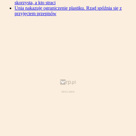
skorzysta, a kto straci
Unia nakazuje ograniczenie plastiku. Rząd spóźnia się z
przyjęciem przepisów