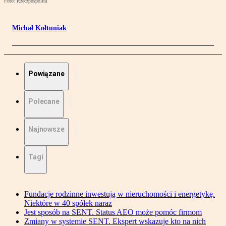
Foto: Rzeczpospolita
Michał Kołtuniak
Powiązane
Polecane
Najnowsze
Tagi
Fundacje rodzinne inwestują w nieruchomości i energetykę.
Niektóre w 40 spółek naraz
Jest sposób na SENT. Status AEO może pomóc firmom
Zmiany w systemie SENT. Ekspert wskazuje kto na nich