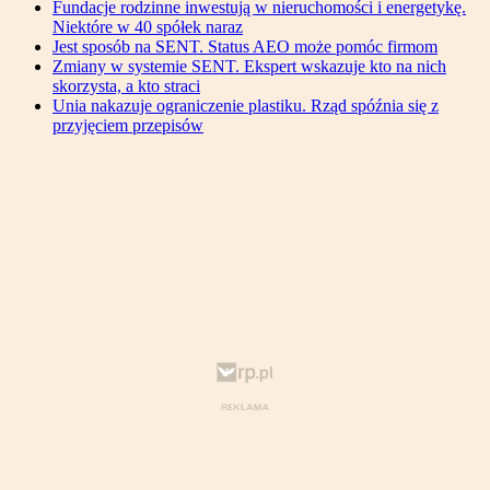
Fundacje rodzinne inwestują w nieruchomości i energetykę.
Niektóre w 40 spółek naraz
Jest sposób na SENT. Status AEO może pomóc firmom
Zmiany w systemie SENT. Ekspert wskazuje kto na nich
skorzysta, a kto straci
Unia nakazuje ograniczenie plastiku. Rząd spóźnia się z
przyjęciem przepisów