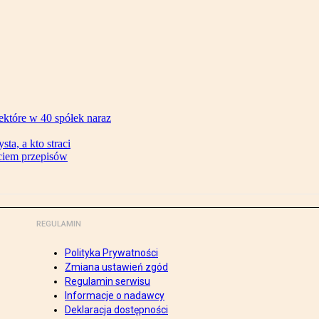
ektóre w 40 spółek naraz
ta, a kto straci
ęciem przepisów
REGULAMIN
Polityka Prywatności
Zmiana ustawień zgód
Regulamin serwisu
Informacje o nadawcy
Deklaracja dostępności